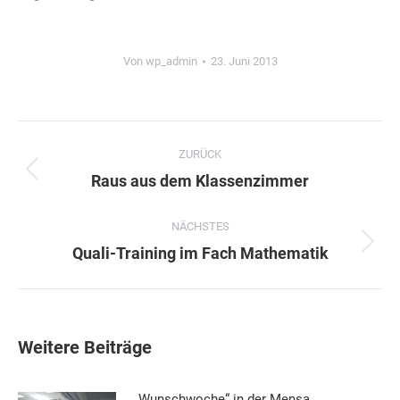
Von
wp_admin
23. Juni 2013
Kommentarnavigation
ZURÜCK
Vorheriger
Raus aus dem Klassenzimmer
Beitrag:
NÄCHSTES
Nächster
Quali-Training im Fach Mathematik
Beitrag:
Weitere Beiträge
„Wunschwoche“ in der Mensa