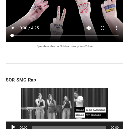
Spendenvideo der Schülerfirma
green4future
SOR-SMC-Rap
Audio-
00:00
00:00