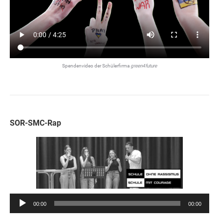
Spendenvideo der Schülerfirma
green4future
SOR-SMC-Rap
Audio-
00:00
00:00
Player