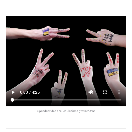
Spendenvideo der Schülerfirma
green4future