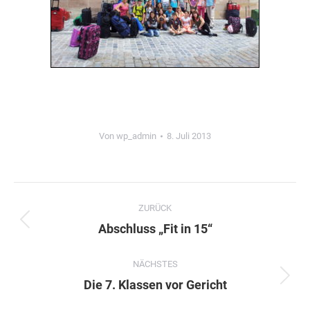
Von
wp_admin
8. Juli 2013
Kommentarnavigation
ZURÜCK
Vorheriger
Abschluss „Fit in 15“
Beitrag:
NÄCHSTES
Nächster
Die 7. Klassen vor Gericht
Beitrag: