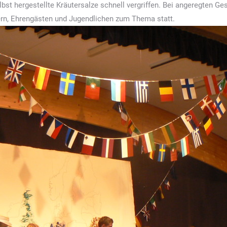
bst hergestellte Kräutersalze schnell vergriffen. Bei angeregten G
rn, Ehrengästen und Jugendlichen zum Thema statt.