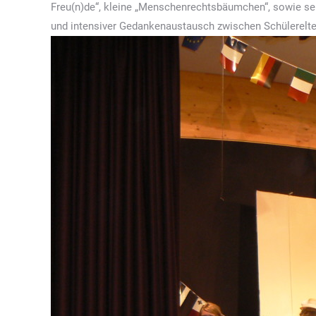
Freu(n)de“, kleine „Menschenrechtsbäumchen“, sowie sel
und intensiver Gedankenaustausch zwischen Schülerelte
Kommentarnavigation