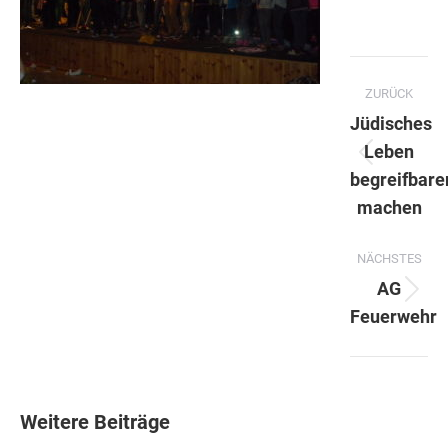
Kommentarnavigation
ZURÜCK
Jüdisches
Leben
Vorherig
begreifbare
Beitrag:
machen
NÄCHSTES
AG
Nächste
Feuerwehr
Beitrag:
Weitere Beiträge