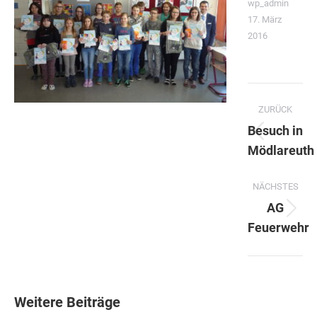
wp_admin
17. März
2016
Kommentarnavigation
ZURÜCK
Besuch in
Vorherig
Mödlareuth
Beitrag:
NÄCHSTES
AG
Nächste
Feuerwehr
Beitrag:
Weitere Beiträge