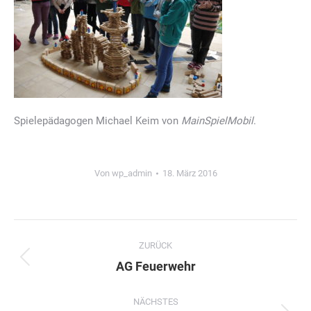
Spielepädagogen Michael Keim von
MainSpielMobil
.
Von
wp_admin
18. März 2016
Kommentarnavigation
ZURÜCK
Vorheriger
AG Feuerwehr
Beitrag:
NÄCHSTES