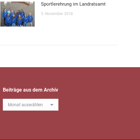
Sportlerehrung im Landratsamt
5. November 2018
Beiträge aus dem Archiv
Beiträge
aus
dem
Archiv