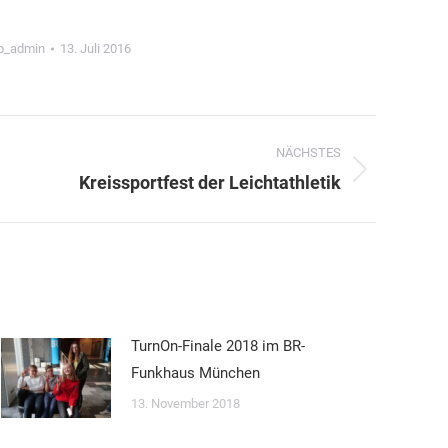
p_admin
13. Juli 2016
NÄCHSTES
Nächster
Kreissportfest der Leichtathletik
Beitrag:
TurnOn-Finale 2018 im BR-
Funkhaus München
13. November 2018