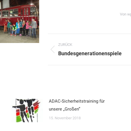
Von
w
ZURÜCK
Vorheriger
Bundesgenerationenspiele
Beitrag:
ADAC-Sicherheitstraining für
unsere „Großen“
15. November 2018