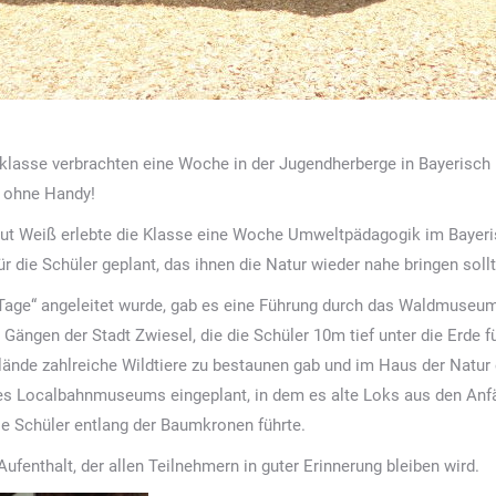
lasse verbrachten eine Woche in der Jugendherberge in Bayerisch E
– ohne Handy!
mut Weiß erlebte die Klasse eine Woche Umweltpädagogik im Bayeris
die Schüler geplant, das ihnen die Natur wieder nahe bringen sollt
Tage“ angeleitet wurde, gab es eine Führung durch das Waldmuseum
 Gängen der Stadt Zwiesel, die die Schüler 10m tief unter die Erde 
elände zahlreiche Wildtiere zu bestaunen gab und im Haus der Natur
des Localbahnmuseums eingeplant, in dem es alte Loks aus den Anf
ie Schüler entlang der Baumkronen führte.
ufenthalt, der allen Teilnehmern in guter Erinnerung bleiben wird.