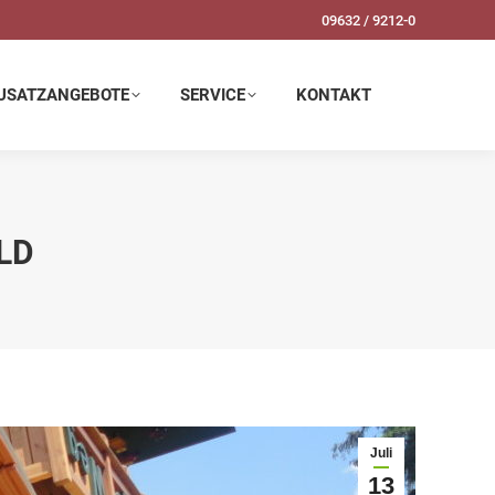
09632 / 9212-0
SERVICE
KONTAKT
USATZANGEBOTE
SERVICE
KONTAKT
LD
Juli
13