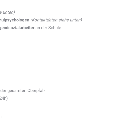
e unten)
hulpsychologen
(Kontaktdaten siehe unten)
gendsozialarbeiter
an der Schule
s der gesamten Oberpfalz
 24h)
n