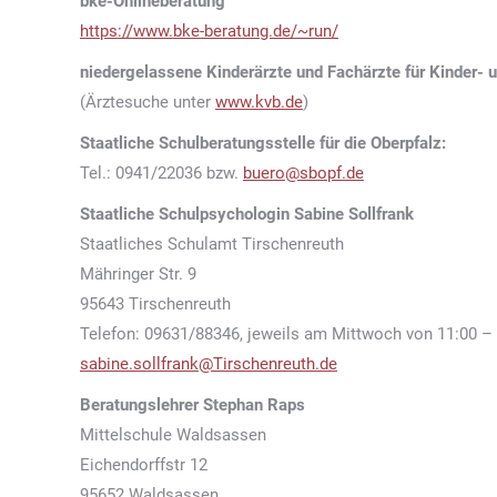
bke-Onlineberatung
https://www.bke-beratung.de/~run/
niedergelassene Kinderärzte und Fachärzte für Kinder- 
(Ärztesuche unter
www.kvb.de
)
Staatliche Schulberatungsstelle für die Oberpfalz:
Tel.: 0941/22036 bzw.
buero@sbopf.de
Staatliche Schulpsychologin Sabine Sollfrank
Staatliches Schulamt Tirschenreuth
Mähringer Str. 9
95643 Tirschenreuth
Telefon: 09631/88346, jeweils am Mittwoch von 11:00 –
sabine.sollfrank@Tirschenreuth.de
Beratungslehrer Stephan Raps
Mittelschule Waldsassen
Eichendorffstr 12
95652 Waldsassen