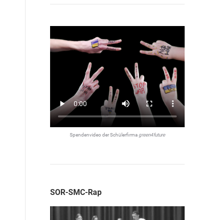
Spendenvideo der Schülerfirma
green4future
SOR-SMC-Rap