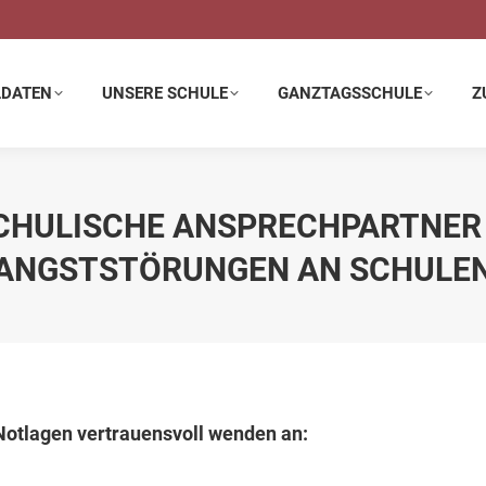
E SCHULE
GANZTAGSSCHULE
ZUSATZANGEBOTE
LDATEN
UNSERE SCHULE
GANZTAGSSCHULE
Z
CHULISCHE ANSPRECHPARTNER –
NGSTSTÖRUNGEN AN SCHULEN
Notlagen vertrauensvoll wenden an: