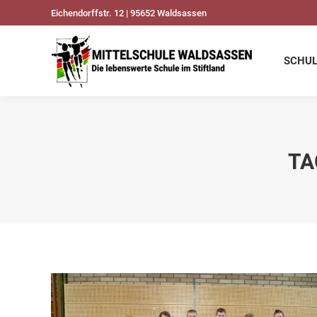
Eichendorffstr. 12 | 95652 Waldsassen
SCHULDATEN
UNSER
SCHU
TA