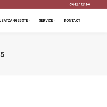
09632 / 9212-0
SERVICE
KONTAKT
USATZANGEBOTE
SERVICE
KONTAKT
15