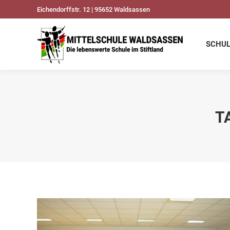
Eichendorffstr. 12 | 95652 Waldsassen
SCHULDATEN
UNSER
SCHU
T