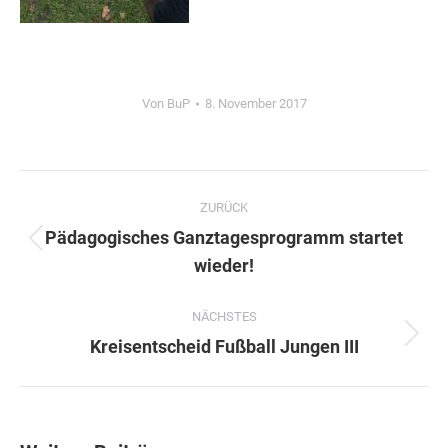
Von
BuP
8. November 2017
Kommentarnavigation
ZURÜCK
Pädagogisches Ganztagesprogramm startet
Vorheriger
wieder!
Beitrag:
NÄCHSTES
Nächster
Kreisentscheid Fußball Jungen III
Beitrag: