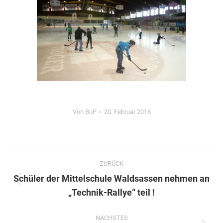
Von
BuP
20. Februar 2018
Kommentarnavigation
ZURÜCK
Schüler der Mittelschule Waldsassen nehmen an
Vorheriger
„Technik-Rallye“ teil !
Beitrag:
NÄCHSTES