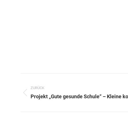
Kommentarnavigation
ZURÜCK
Vorheriger
Projekt „Gute gesunde Schule“ – Kleine k
Beitrag: