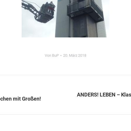
Von
BuP
20. März 2018
ANDERS! LEBEN – Klass
Nächster
ochen mit Großen!
Beitrag: