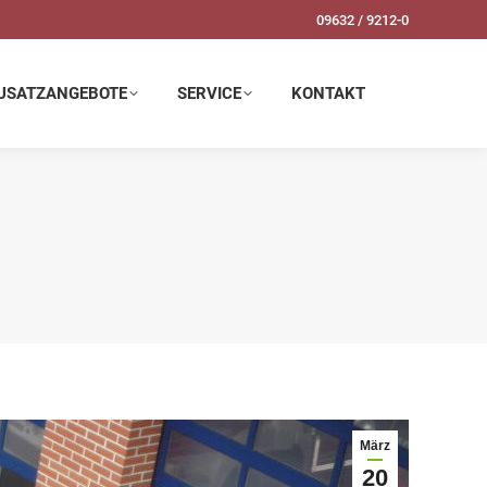
09632 / 9212-0
SERVICE
KONTAKT
USATZANGEBOTE
SERVICE
KONTAKT
März
20