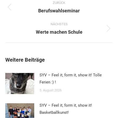
ZURÜCK
Vorheriger
Berufswahlseminar
Beitrag:
NÄCHSTES
Nächster
Werte machen Schule
Beitrag:
Weitere Beiträge
SYV – Feel it, form it, show it! Tolle
Ferien :) !
5. August 2026
SYV – Feel it, form it, show it!
Basketballkunst!