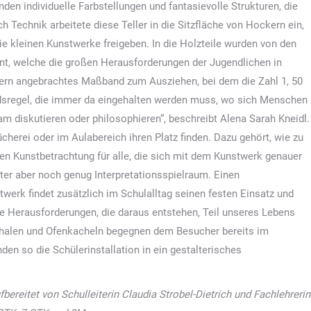
den individuelle Farbstellungen und fantasievolle Strukturen, die
h Technik arbeitete diese Teller in die Sitzfläche von Hockern ein,
die kleinen Kunstwerke freigeben. In die Holzteile wurden von den
nnt, welche die großen Herausforderungen der Jugendlichen in
kern angebrachtes Maßband zum Ausziehen, bei dem die Zahl 1, 50
ndsregel, die immer da eingehalten werden muss, wo sich Menschen
diskutieren oder philosophieren“, beschreibt Alena Sarah Kneidl.
cherei oder im Aulabereich ihren Platz finden. Dazu gehört, wie zu
ven Kunstbetrachtung für alle, die sich mit dem Kunstwerk genauer
ter aber noch genug Interpretationsspielraum. Einen
werk findet zusätzlich im Schulalltag seinen festen Einsatz und
ie Herausforderungen, die daraus entstehen, Teil unseres Lebens
 Schalen und Ofenkacheln begegnen dem Besucher bereits im
en so die Schülerinstallation in ein gestalterisches
ufbereitet von Schulleiterin Claudia Strobel-Dietrich und Fachlehrerin