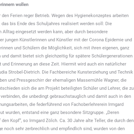
erinnern wollen
r den Ferien reger Betrieb. Wegen des Hygienekonzeptes arbeiten
 das bis Ende des Schuljahres realisiert werden soll: Die
 im Alltag eingesetzt werden kann, aber durch besondere
er jungen Künstlerinnen und Künstler mit der Corona Epidemie und
rinnen und Schülern die Möglichkeit, sich mit ihren eigenen, ganz
und damit bietet sich gleichzeitig für spätere Schülergenerationen
 und Erinnerung an diese Zeit. Hiermit wird auch ein natürlicher
audia Strobel-Dietrich. Die Fachbereiche Kunsterziehung und Technik
lfarben und Pressgeschirr der ehemaligen Massemühle Wagner, die
chieden sich die am Projekt beteiligten Schüler und Lehrer, die zu
u verbinden, die unbedingt gebrauchstauglich und damit auch in den
anungsarbeiten, die federführend von Fachoberlehrerein Irmgard
eut wurden, entstand eine ganz besondere Sitzgruppe. „Deren
 den Kopf“, so Irmgard Zölch. Ca. 30 Jahre alte Teller, die durch den
ge noch sehr zerbrechlich und empfindlich sind, wurden von den