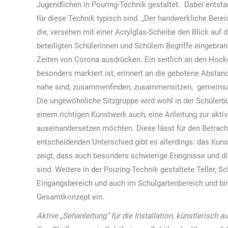
Jugendlichen in Pouring-Technik gestaltet. Dabei entstan
für diese Technik typisch sind. „Der handwerkliche Bereic
die, versehen mit einer Acrylglas-Scheibe den Blick auf 
beteiligten Schülerinnen und Schülern Begriffe eingebra
Zeiten von Corona ausdrücken. Ein seitlich an den Hoc
besonders markiert ist, erinnert an die gebotene Absta
nahe sind, zusammenfinden, zusammensitzen, gemeinsam 
Die ungewöhnliche Sitzgruppe wird wohl in der Schülerbü
einem richtigen Kunstwerk auch, eine Anleitung zur akti
auseinandersetzen möchten. Diese lässt für den Betrach
entscheidenden Unterschied gibt es allerdings: das Kunst
zeigt, dass auch besonders schwierige Ereignisse und d
sind. Weitere in der Pouring-Technik gestaltete Teller,
Eingangsbereich und auch im Schulgartenbereich und bind
Gesamtkonzept ein.
Aktive „Sehanleitung“ für die Installation, künstlerisch a