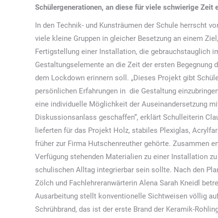
Schülergenerationen, an diese für viele schwierige Zeit 
In den Technik- und Kunsträumen der Schule herrscht vo
viele kleine Gruppen in gleicher Besetzung an einem Ziel,
Fertigstellung einer Installation, die gebrauchstauglich
Gestaltungselemente an die Zeit der ersten Begegnung d
dem Lockdown erinnern soll. „Dieses Projekt gibt Schüle
persönlichen Erfahrungen in die Gestaltung einzubringen 
eine individuelle Möglichkeit der Auseinandersetzung mit
Diskussionsanlass geschaffen“, erklärt Schulleiterin Cl
lieferten für das Projekt Holz, stabiles Plexiglas, Acry
früher zur Firma Hutschenreuther gehörte. Zusammen ents
Verfügung stehenden Materialien zu einer Installation z
schulischen Alltag integrierbar sein sollte. Nach den Pl
Zölch und Fachlehreranwärterin Alena Sarah Kneidl betr
Ausarbeitung stellt konventionelle Sichtweisen völlig auf
Schrühbrand, das ist der erste Brand der Keramik-Rohlin