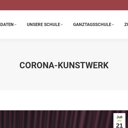
E SCHULE
GANZTAGSSCHULE
ZUSATZANGEBOTE
LDATEN
UNSERE SCHULE
GANZTAGSSCHULE
Z
CORONA-KUNSTWERK
Juli
21