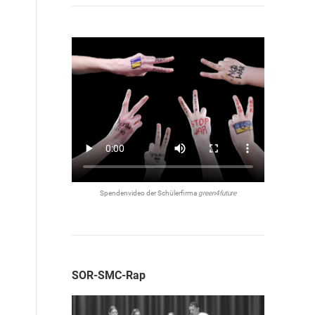
Spendenvideo der Schülerfirma
green4future
SOR-SMC-Rap