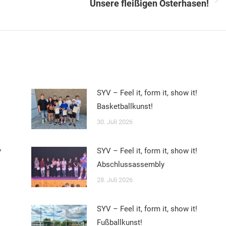
Nächster
Unsere fleißigen Osterhasen!
Beitrag:
SYV – Feel it, form it, show it!
Basketballkunst!
30. Juli 2026
y
SYV – Feel it, form it, show it!
Abschlussassembly
28. Juli 2026
SYV – Feel it, form it, show it!
Fußballkunst!