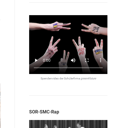
e
Spendenvideo der Schülerfirma
green4future
SOR-SMC-Rap