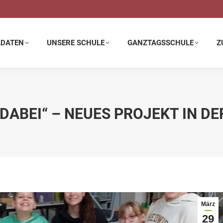
E SCHULE
GANZTAGSSCHULE
ZUSATZANGEBOTE
LDATEN
UNSERE SCHULE
GANZTAGSSCHULE
Z
I DABEI“ – NEUES PROJEKT IN 
März
29