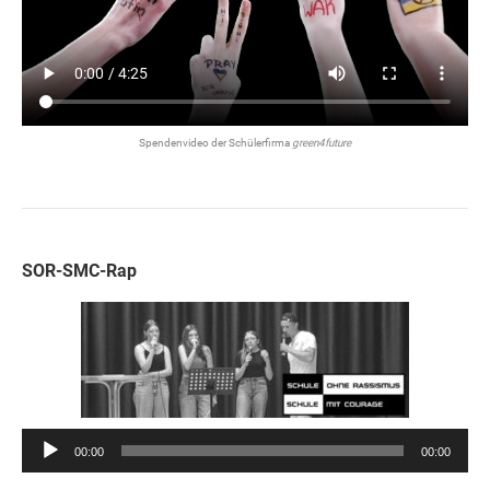
Spendenvideo der Schülerfirma
green4future
SOR-SMC-Rap
Audio-
00:00
00:00
Player