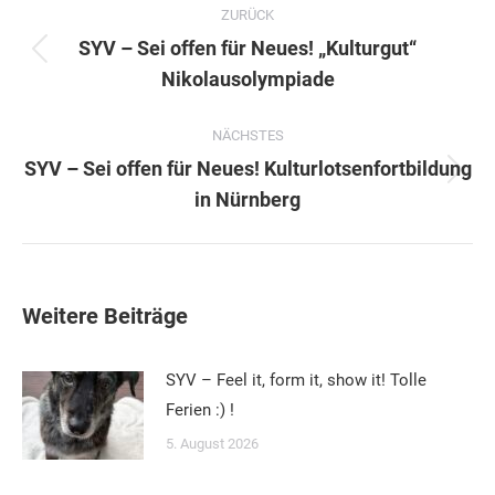
ZURÜCK
SYV – Sei offen für Neues! „Kulturgut“
Vorheriger
Nikolausolympiade
Beitrag:
NÄCHSTES
SYV – Sei offen für Neues! Kulturlotsenfortbildung
Nächster
in Nürnberg
Beitrag:
Weitere Beiträge
SYV – Feel it, form it, show it! Tolle
Ferien :) !
5. August 2026