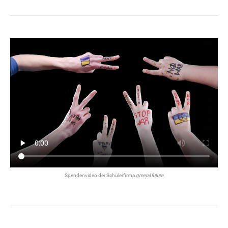
Spendenvideo der Schülerfirma
green4future