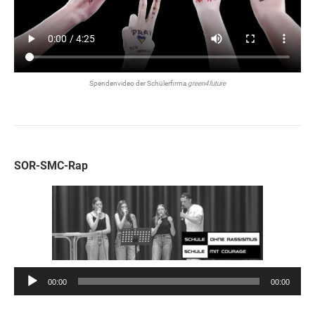
Spendenvideo der Schülerfirma
green4future
SOR-SMC-Rap
Audio-
00:00
00:00
Player