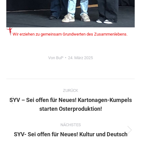
Wir erziehen zu gemeinsam Grundwerten des Zusammenlebens.
Von
BuP
24. März 2025
Kommentarnavigation
ZURÜCK
SYV – Sei offen für Neues! Kartonagen-Kumpels
Vorheriger
starten Osterproduktion!
Beitrag:
NÄCHSTES
Nächster
SYV- Sei offen für Neues! Kultur und Deutsch