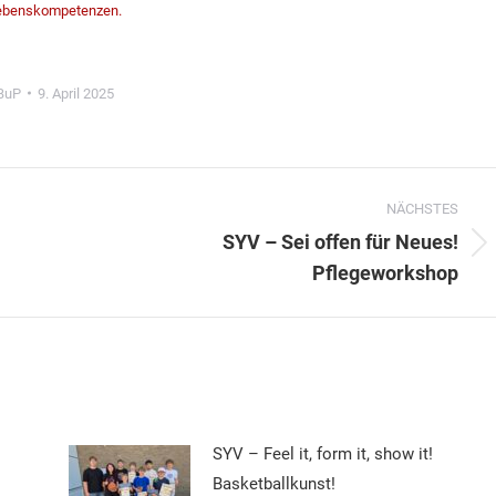
 Lebenskompetenzen.
BuP
9. April 2025
NÄCHSTES
SYV – Sei offen für Neues!
Nächster
Pflegeworkshop
Beitrag:
SYV – Feel it, form it, show it!
Basketballkunst!