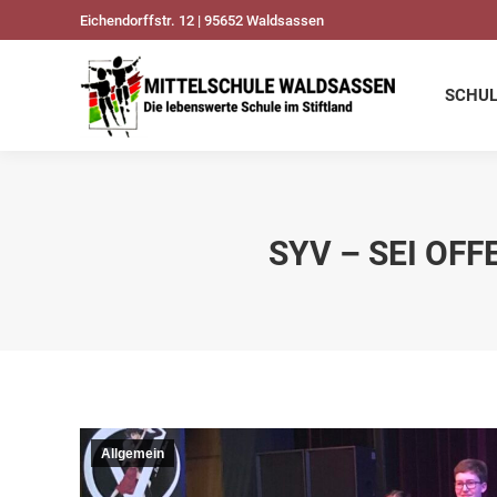
Eichendorffstr. 12 | 95652 Waldsassen
SCHULDATEN
UNSER
SCHU
SYV – SEI OF
Allgemein