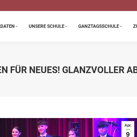
E SCHULE
GANZTAGSSCHULE
ZUSATZANGEBOTE
LDATEN
UNSERE SCHULE
GANZTAGSSCHULE
Z
FEN FÜR NEUES! GLANZVOLLER 
Apr.
9