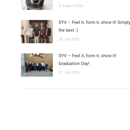
5. August 2026
SYV – Feel it, form it, show it! Simpl
the best :)
28. Juli 2026
SYV – Feel it, form it, show it!
Graduation Day!
27. Juli 2026