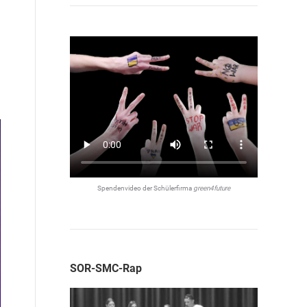
Spendenvideo der Schülerfirma
green4future
SOR-SMC-Rap