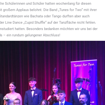
Die Schülerinnen und Schüler hatten wochenlang für diesen
t großem Applaus belohnt. Die Band „Tunes for Two“ mit ihrer
tandardtänzen wie Bachata oder Tango durften aber auch
er Line Dance „Cupid Shuffle“ auf der Tanzfläche nicht fehlen.
instudiert hatten. Besonders bedanken möchten wir uns bei der
nds – ein rundum gelungener Abschluss!