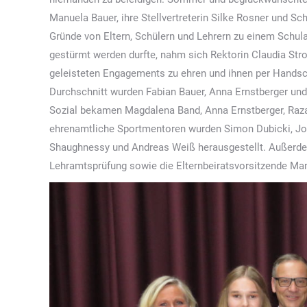
Manuela Bauer, ihre Stellvertreterin Silke Rosner und Sc
Gründe von Eltern, Schülern und Lehrern zu einem Schula
gestürmt werden durfte, nahm sich Rektorin Claudia Strobe
geleisteten Engagements zu ehren und ihnen per Handsch
Durchschnitt wurden Fabian Bauer, Anna Ernstberger und
Sozial bekamen Magdalena Band, Anna Ernstberger, Razan
ehrenamtliche Sportmentoren wurden Simon Dubicki, Jo
Shaughnessy und Andreas Weiß herausgestellt. Außerde
Lehramtsprüfung sowie die Elternbeiratsvorsitzende Manu