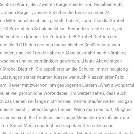
Reinhard Wurm, den Zweiten Bürgermeister von Neualbenreuth,
Johann Burger. „Unsere Schulfamilie freut sich über 24
en Mittelschulabschluss gestellt haben“, sagte Claudia Strobel-
e, 90 Prozent den Schulabschluss. Besonders freute es sie, mit
ulbesten zu können. Im Zeitraffer ließ Strobel-Dietrich den
habe die 9 GTK den deutsch-tschechischen Schüleraustausch
elindert und viel Freude habe die Abschlussfahrt nach Nürnberg
ewachsen und selbstständiger geworden. „Heute Abend sitzen
 Strobel-Dietrich. Sie appellierte an die Schüler, immer neugierig,
die Leistungen seiner neunten Klasse war auch Klassenleiter Felix
l am Klavier mit zwei von ihm gesungenen Liedern „What a wonderfu
chüler viel persönliche Worte dabei. „Ihr werdet sehen, dass euch
 das Lernen sei lange nicht vorbei, meinte Staufer weiter und gab
zu euch passt. „Lebenslanges Lernen: Wenn man das hört, klingt es
sei es nicht. Ihn freute es, hier junge Menschen vorzufinden, die
ten, Social Media überlegt und respektvoll zu nutzen und
ie jungen Leute zu ihrem Abschluss. Die Elternbeiratsvorsitzende