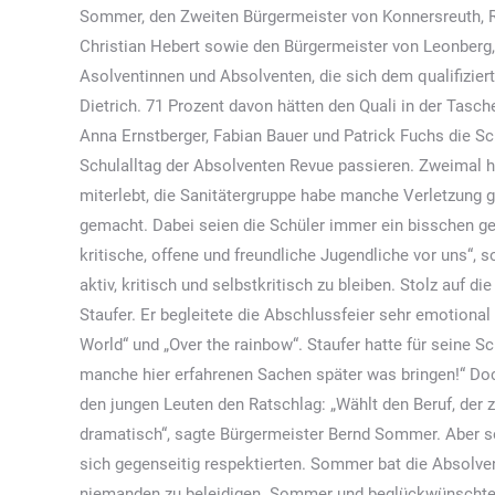
Sommer, den Zweiten Bürgermeister von Konnersreuth, 
Christian Hebert sowie den Bürgermeister von Leonberg, 
Asolventinnen und Absolventen, die sich dem qualifiziert
Dietrich. 71 Prozent davon hätten den Quali in der Tasch
Anna Ernstberger, Fabian Bauer und Patrick Fuchs die Sch
Schulalltag der Absolventen Revue passieren. Zweimal 
miterlebt, die Sanitätergruppe habe manche Verletzung g
gemacht. Dabei seien die Schüler immer ein bisschen g
kritische, offene und freundliche Jugendliche vor uns“, so
aktiv, kritisch und selbstkritisch zu bleiben. Stolz auf 
Staufer. Er begleitete die Abschlussfeier sehr emotiona
World“ und „Over the rainbow“. Staufer hatte für seine S
manche hier erfahrenen Sachen später was bringen!“ Doch
den jungen Leuten den Ratschlag: „Wählt den Beruf, der 
dramatisch“, sagte Bürgermeister Bernd Sommer. Aber so 
sich gegenseitig respektierten. Sommer bat die Absolven
niemanden zu beleidigen. Sommer und beglückwünschte d