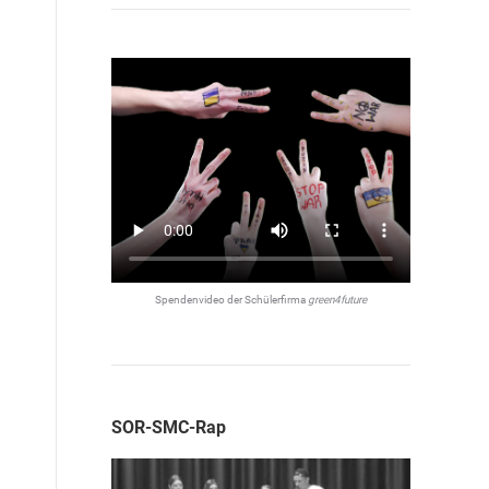
Spendenvideo der Schülerfirma
green4future
l
SOR-SMC-Rap