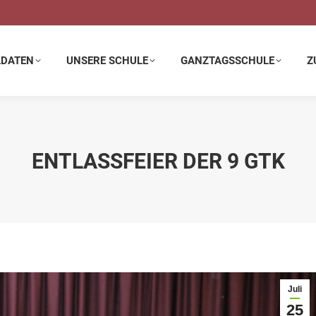
E SCHULE
GANZTAGSSCHULE
ZUSATZANGEBOTE
LDATEN
UNSERE SCHULE
GANZTAGSSCHULE
Z
ENTLASSFEIER DER 9 GTK
Juli
25