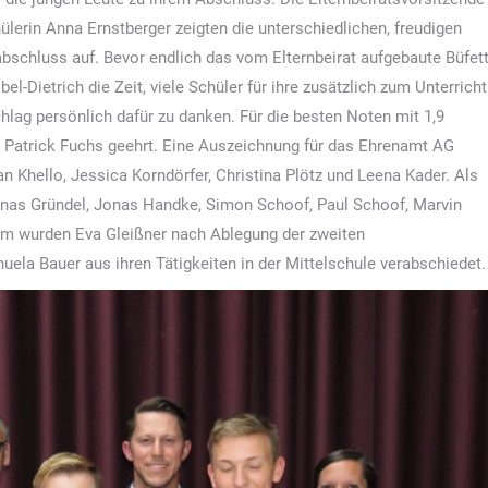
hülerin Anna Ernstberger zeigten die unterschiedlichen, freudigen
bschluss auf. Bevor endlich das vom Elternbeirat aufgebaute Büfet
l-Dietrich die Zeit, viele Schüler für ihre zusätzlich zum Unterricht
lag persönlich dafür zu danken. Für die besten Noten mit 1,9
 Patrick Fuchs geehrt. Eine Auszeichnung für das Ehrenamt AG
 Khello, Jessica Korndörfer, Christina Plötz und Leena Kader. Als
nas Gründel, Jonas Handke, Simon Schoof, Paul Schoof, Marvin
m wurden Eva Gleißner nach Ablegung der zweiten
ela Bauer aus ihren Tätigkeiten in der Mittelschule verabschiedet.