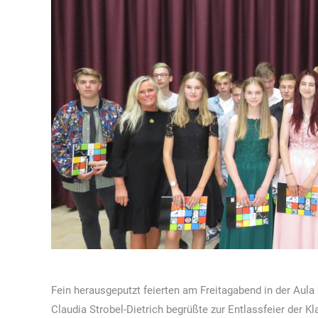
Fein herausgeputzt feierten am Freitagabend in der Aula 
Claudia Strobel-Dietrich begrüßte zur Entlassfeier der K