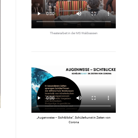
Theaterarbeit in der MS Waldsassen
„Augenweise – Sichtblicke“, Schülerkunst in Zeiten von
Corona