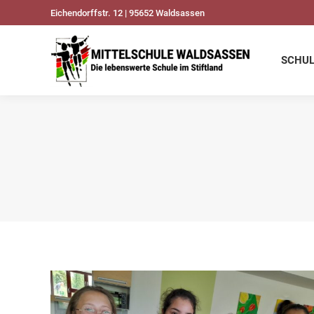
Eichendorffstr. 12 | 95652 Waldsassen
SCHULDATEN
UNSER
SCHU