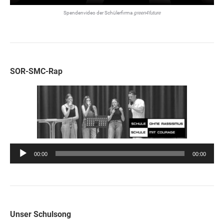
Spendenvideo der Schülerfirma
green4future
SOR-SMC-Rap
Audio-
00:00
00:00
Player
Unser Schulsong