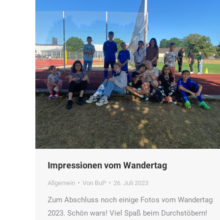
Impressionen vom Wandertag
Allgemein
Von
BuP
26. Juli 2023
Zum Abschluss noch einige Fotos vom Wandertag
2023. Schön wars! Viel Spaß beim Durchstöbern!