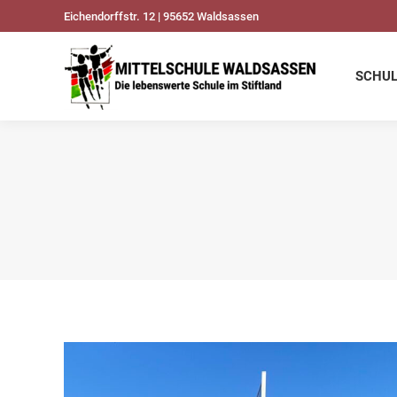
Eichendorffstr. 12 | 95652 Waldsassen
SCHULDATEN
UNSER
SCHU