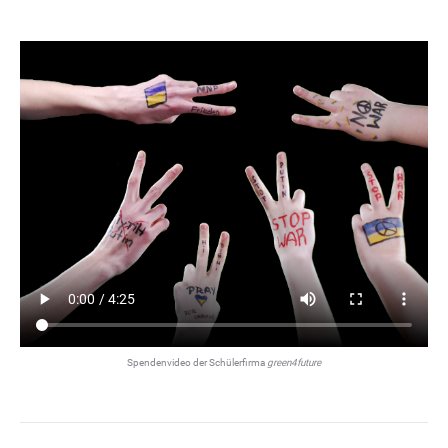
Spendenvideo der Schülerfirma
green4future