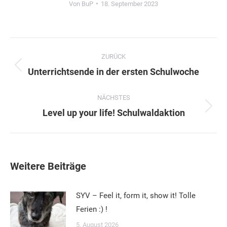
Von
BuP
18. September 2023
Kommentarnavigation
ZURÜCK
Vorheriger
Unterrichtsende in der ersten Schulwoche
Beitrag:
NÄCHSTES
Nächster
Level up your life! Schulwaldaktion
Beitrag:
Weitere Beiträge
SYV – Feel it, form it, show it! Tolle
Ferien :) !
5. August 2026