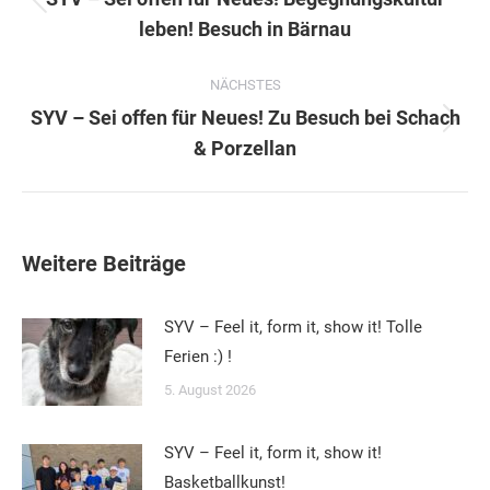
Vorheriger
leben! Besuch in Bärnau
Beitrag:
NÄCHSTES
SYV – Sei offen für Neues! Zu Besuch bei Schach
Nächster
& Porzellan
Beitrag:
Weitere Beiträge
SYV – Feel it, form it, show it! Tolle
Ferien :) !
5. August 2026
SYV – Feel it, form it, show it!
Basketballkunst!