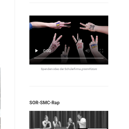
Spendenvideo der Schülerfirma
green4future
SOR-SMC-Rap