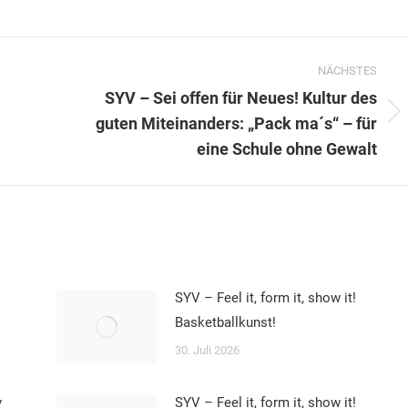
NÄCHSTES
SYV – Sei offen für Neues! Kultur des
Nächster
guten Miteinanders: „Pack ma´s“ – für
Beitrag:
eine Schule ohne Gewalt
SYV – Feel it, form it, show it!
Basketballkunst!
30. Juli 2026
y
SYV – Feel it, form it, show it!