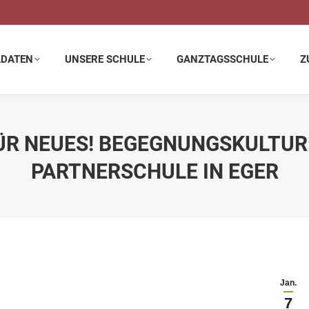
E SCHULE
GANZTAGSSCHULE
ZUSATZANGEBOTE
LDATEN
UNSERE SCHULE
GANZTAGSSCHULE
Z
FÜR NEUES! BEGEGNUNGSKULTU
PARTNERSCHULE IN EGER
Jan.
7