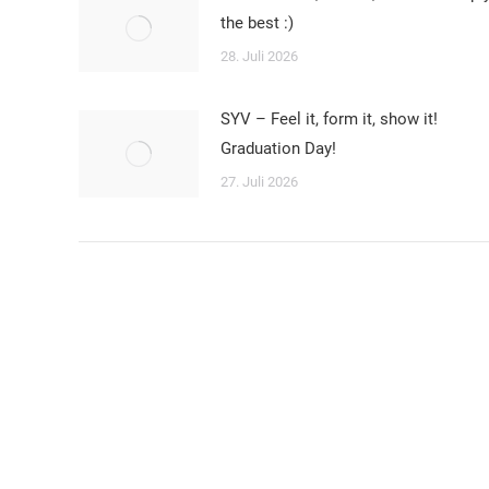
the best :)
28. Juli 2026
SYV – Feel it, form it, show it!
Graduation Day!
27. Juli 2026