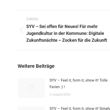
Kommentarnavigation
ZURÜCK
SYV – Sei offen für Neues! Für mehr
Vorheriger
Jugendkultur in der Kommune: Digitale
Beitrag:
Zukunftsnächte – Zocken für die Zukunft
Weitere Beiträge
SYV – Feel it, form it, show it! Tolle
Ferien :) !
5. August 2026
SYV – Feel it, form it, show it! Simpl