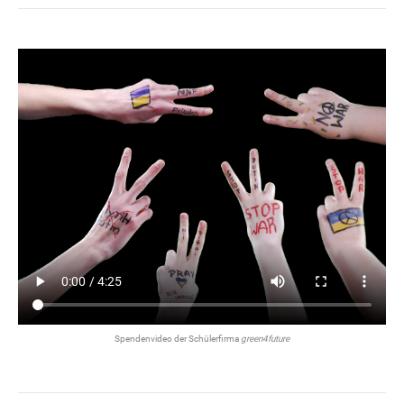
Spendenvideo der Schülerfirma
green4future