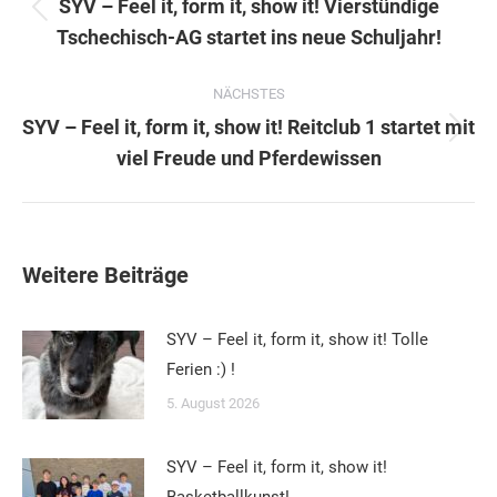
SYV – Feel it, form it, show it! Vierstündige
Vorheriger
Tschechisch-AG startet ins neue Schuljahr!
Beitrag:
NÄCHSTES
SYV – Feel it, form it, show it! Reitclub 1 startet mit
Nächster
viel Freude und Pferdewissen
Beitrag:
Weitere Beiträge
SYV – Feel it, form it, show it! Tolle
Ferien :) !
5. August 2026
SYV – Feel it, form it, show it!
Basketballkunst!