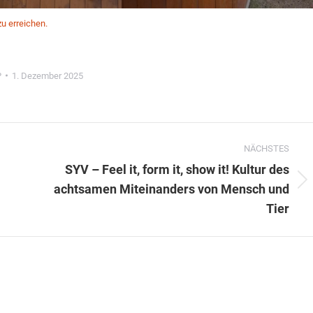
u erreichen.
P
1. Dezember 2025
NÄCHSTES
SYV – Feel it, form it, show it! Kultur des
Nächster
achtsamen Miteinanders von Mensch und
Beitrag:
Tier