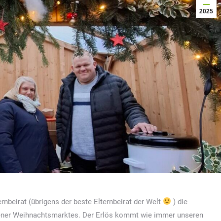
2025
rnbeirat (übrigens der beste Elternbeirat der Welt
) die
ener Weihnachtsmarktes. Der Erlös kommt wie immer unseren