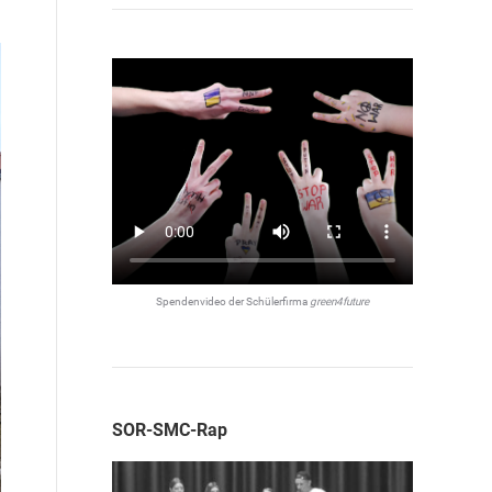
Spendenvideo der Schülerfirma
green4future
SOR-SMC-Rap