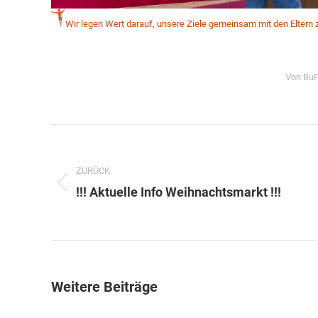
Wir legen Wert darauf, unsere Ziele gemeinsam mit den Eltern z
Von
Bu
Kommentarnavigation
ZURÜCK
Vorheriger
!!! Aktuelle Info Weihnachtsmarkt !!!
Beitrag:
Weitere Beiträge