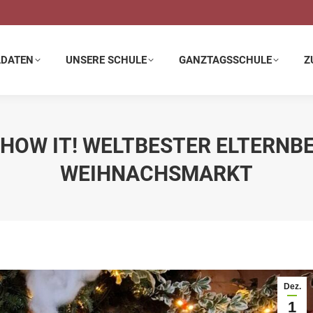
E SCHULE
GANZTAGSSCHULE
ZUSATZANGEBOTE
LDATEN
UNSERE SCHULE
GANZTAGSSCHULE
Z
, SHOW IT! WELTBESTER ELTERNB
WEIHNACHSMARKT
Dez.
1