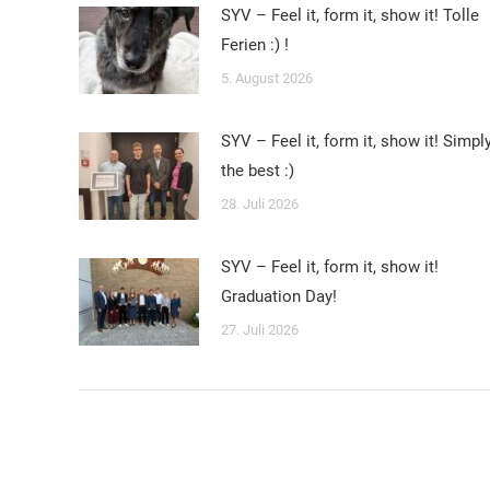
SYV – Feel it, form it, show it! Tolle
Ferien :) !
5. August 2026
SYV – Feel it, form it, show it! Simpl
the best :)
28. Juli 2026
SYV – Feel it, form it, show it!
Graduation Day!
27. Juli 2026