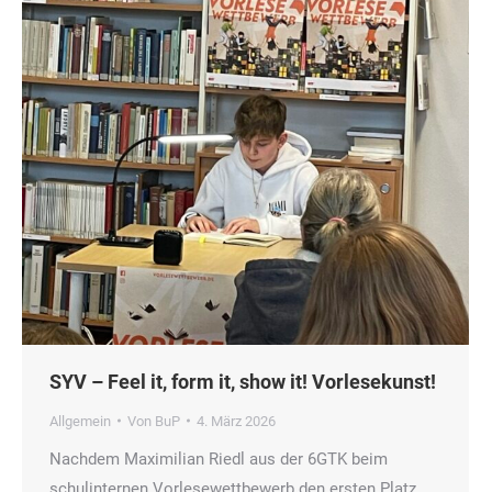
SYV – Feel it, form it, show it! Vorlesekunst!
Allgemein
Von
BuP
4. März 2026
Nachdem Maximilian Riedl aus der 6GTK beim
schulinternen Vorlesewettbewerb den ersten Platz