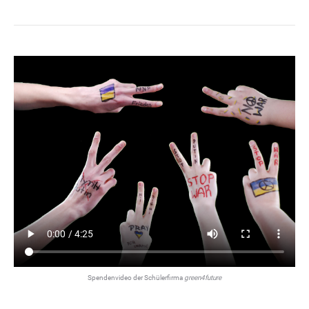
Spendenvideo der Schülerfirma
green4future