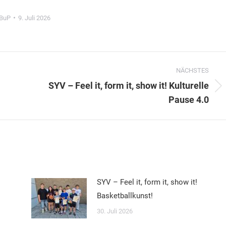
BuP
9. Juli 2026
NÄCHSTES
SYV – Feel it, form it, show it! Kulturelle
Nächster
Pause 4.0
Beitrag:
SYV – Feel it, form it, show it!
Basketballkunst!
30. Juli 2026