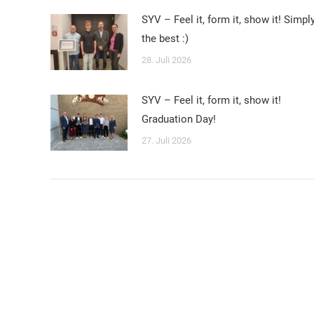
SYV – Feel it, form it, show it! Simpl
the best :)
28. Juli 2026
SYV – Feel it, form it, show it!
Graduation Day!
27. Juli 2026