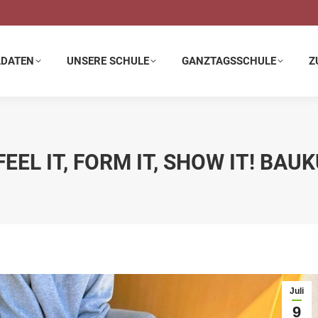
E SCHULE
GANZTAGSSCHULE
ZUSATZANGEBOTE
LDATEN
UNSERE SCHULE
GANZTAGSSCHULE
Z
FEEL IT, FORM IT, SHOW IT! BAUK
Juli
9