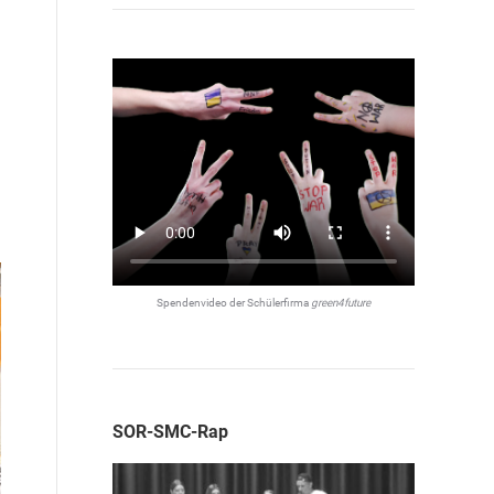
Spendenvideo der Schülerfirma
green4future
SOR-SMC-Rap