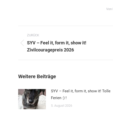
Von
Kommentarnavigation
ZURÜCK
SYV – Feel it, form it, show it!
Vorheriger
Zivilcouragepreis 2026
Beitrag:
Weitere Beiträge
SYV – Feel it, form it, show it! Tolle
Ferien :) !
5. August 2026