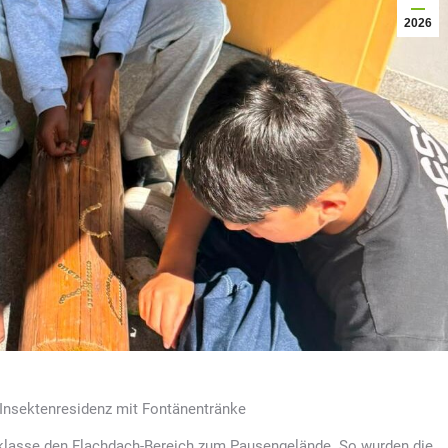
2026
r Insektenresidenz mit Fontänentränke
lasse den Flachdach-Bereich zum Pausengelände. So wurden die