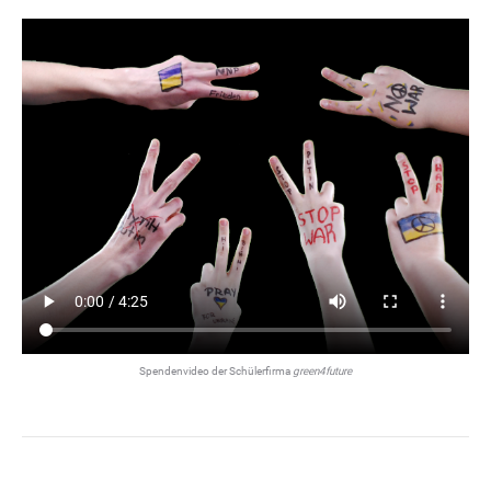
Spendenvideo der Schülerfirma
green4future