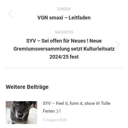
Kommentarnavigation
ZURÜCK
Vorheriger
VGN smaxi – Leitfaden
Beitrag:
NÄCHSTES
SYV – Sei offen für Neues ! Neue
Nächster
Gremiumsversammlung setzt Kulturleitsatz
Beitrag:
2024/25 fest
Weitere Beiträge
SYV – Feel it, form it, show it! Tolle
Ferien :) !
5. August 2026