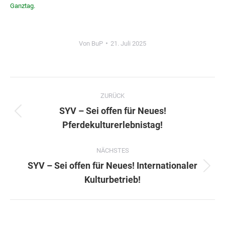
Ganztag.
Von
BuP
21. Juli 2025
Kommentarnavigation
ZURÜCK
SYV – Sei offen für Neues!
Vorheriger
Pferdekulturerlebnistag!
Beitrag:
NÄCHSTES
SYV – Sei offen für Neues! Internationaler
Nächster
Kulturbetrieb!
Beitrag: