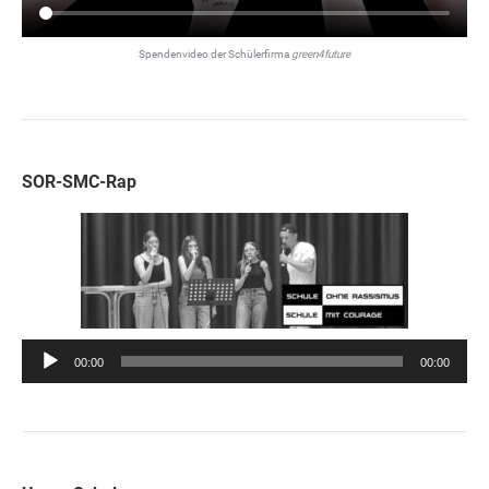
Spendenvideo der Schülerfirma
green4future
SOR-SMC-Rap
Audio-
00:00
00:00
Player