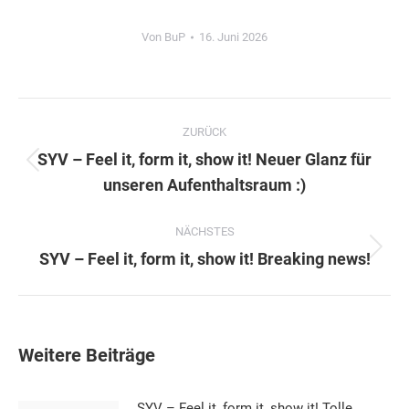
Von
BuP
16. Juni 2026
Kommentarnavigation
ZURÜCK
SYV – Feel it, form it, show it! Neuer Glanz für
Vorheriger
unseren Aufenthaltsraum :)
Beitrag:
NÄCHSTES
Nächster
SYV – Feel it, form it, show it! Breaking news!
Beitrag:
Weitere Beiträge
SYV – Feel it, form it, show it! Tolle