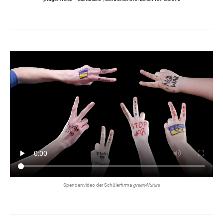
Spendenvideo der Schülerfirma
green4future