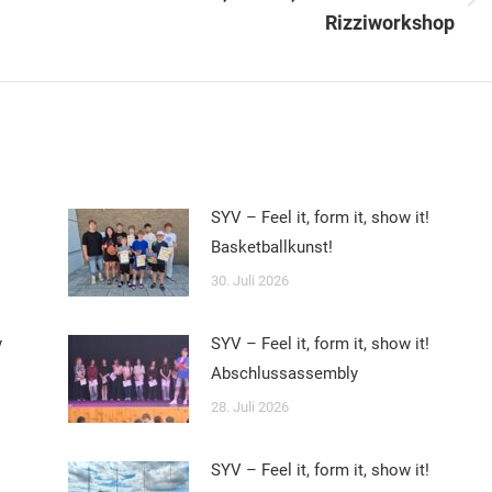
Nächster
Rizziworkshop
Beitrag:
SYV – Feel it, form it, show it!
Basketballkunst!
30. Juli 2026
y
SYV – Feel it, form it, show it!
Abschlussassembly
28. Juli 2026
SYV – Feel it, form it, show it!