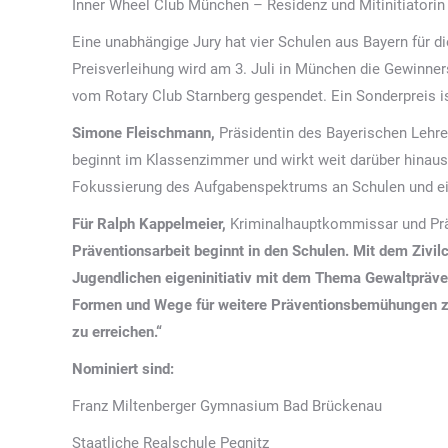
Inner Wheel Club München – Residenz und Mitinitiatorin
Eine unabhängige Jury hat vier Schulen aus Bayern für d
Preisverleihung wird am 3. Juli in München die Gewinne
vom Rotary Club Starnberg gespendet. Ein Sonderpreis is
Simone Fleischmann,
Präsidentin des Bayerischen Lehrer
beginnt im Klassenzimmer und wirkt weit darüber hinaus.
Fokussierung des Aufgabenspektrums an Schulen und eine 
Für Ralph Kappelmeier,
Kriminalhauptkommissar und Prä
Präventionsarbeit beginnt in den Schulen. Mit dem Zivilc
Jugendlichen eigeninitiativ mit dem Thema Gewaltpräve
Formen und Wege für weitere Präventionsbemühungen zu 
zu erreichen.“
Nominiert sind:
Franz Miltenberger Gymnasium Bad Brückenau
Staatliche Realschule Pegnitz