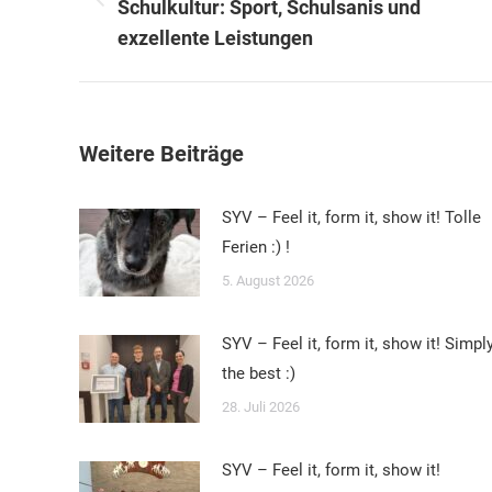
Vorheriger
Schulkultur: Sport, Schulsanis und
Beitrag:
exzellente Leistungen
Weitere Beiträge
SYV – Feel it, form it, show it! Tolle
Ferien :) !
5. August 2026
SYV – Feel it, form it, show it! Simpl
the best :)
28. Juli 2026
SYV – Feel it, form it, show it!