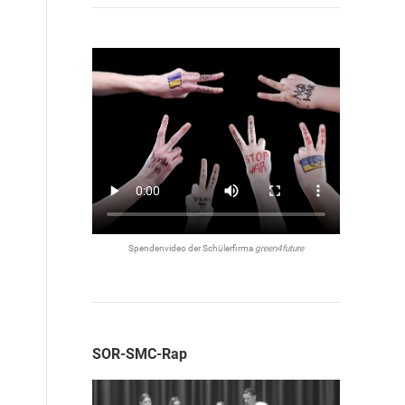
Spendenvideo der Schülerfirma
green4future
SOR-SMC-Rap