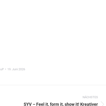
BuP
19. Juni 2026
NÄCHSTES
SYV – Feel it, form it, show it! Kreativer