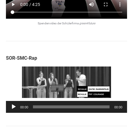
Spendenvideo der Schülerfirma
green4future
SOR-SMC-Rap
Audio-
00:00
00:00
Player