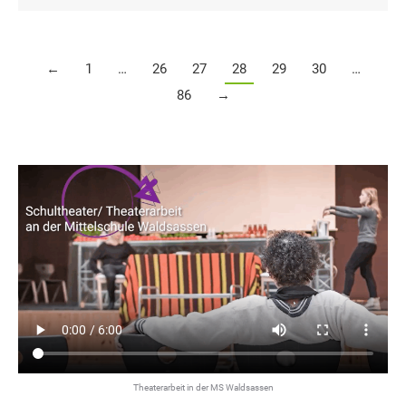
←
1
…
26
27
28
29
30
…
86
→
Theaterarbeit in der MS Waldsassen