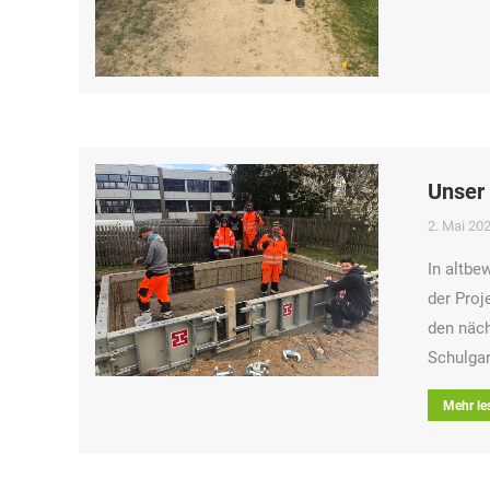
Unser 
2. Mai 20
In altbe
der Proj
den näc
Schulga
Mehr le