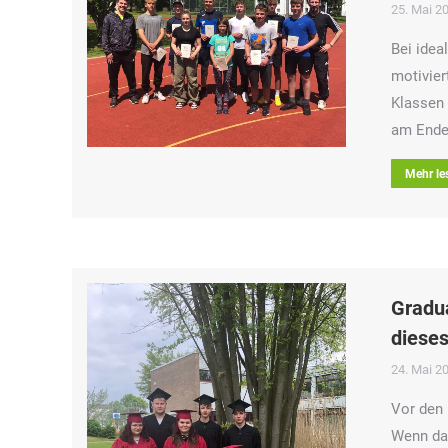
25. Mai 2
Bei idea
motivier
Klassen 
am Ende
Mehr le
Gradua
dieses
24. Mai 2
Vor den 
Wenn dan