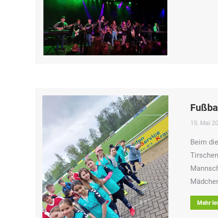
Fußba
15. Mai 2
Beim die
Tirschen
Mannsch
Mädchen
Mehr le