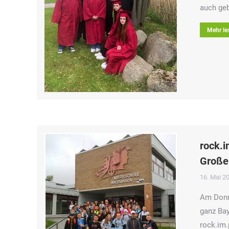
auch geb
Mehr le
rock.i
Große
16. Mai 2
Am Donne
ganz Ba
rock.im.