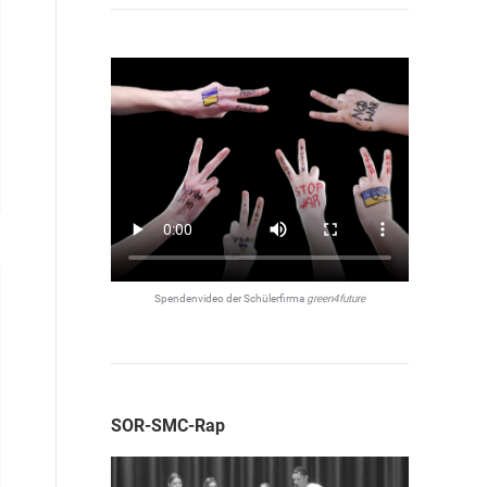
Spendenvideo der Schülerfirma
green4future
SOR-SMC-Rap