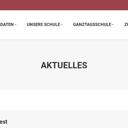
E SCHULE
GANZTAGSSCHULE
ZUSATZANGEBOTE
LDATEN
UNSERE SCHULE
GANZTAGSSCHULE
Z
AKTUELLES
est