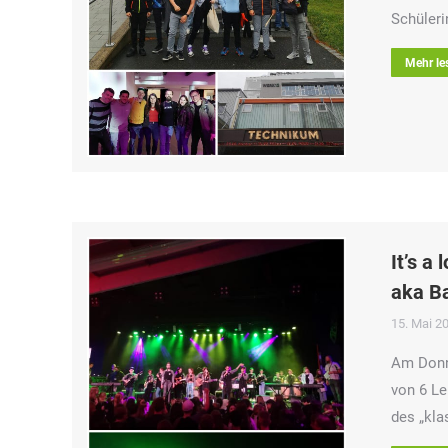
Schüleri
Mehr le
It’s a
aka Ba
15. Mai 2
Am Donne
von 6 Le
des „kla