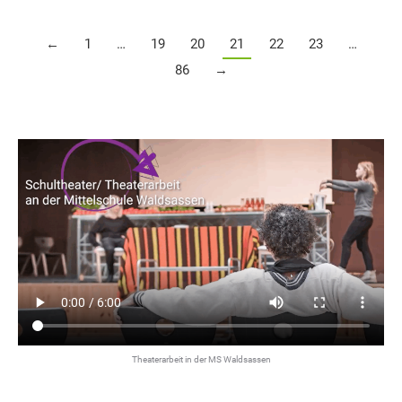
←
1
…
19
20
21
22
23
…
86
→
Theaterarbeit in der MS Waldsassen