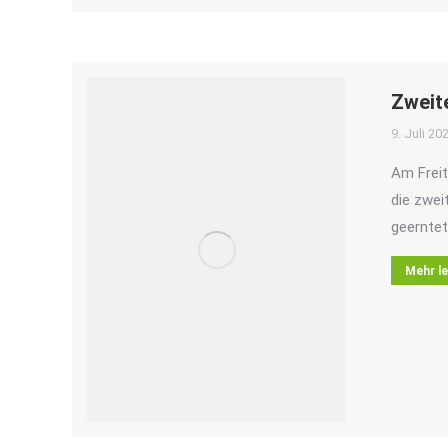
Zweit
9. Juli 20
Am Freit
die zwei
geerntet
Mehr l