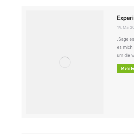
Exper
19. Mai 2
„Sage es
es mich 
um die w
Mehr l