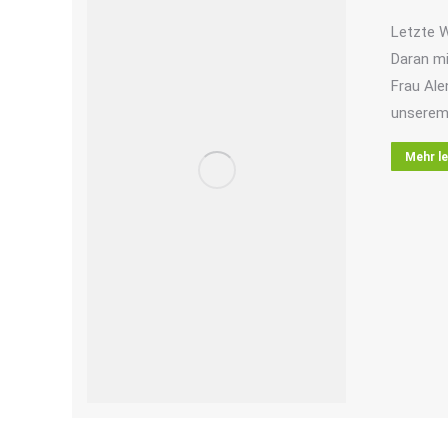
Letzte W
Daran mi
Frau Ale
unsere
Mehr l