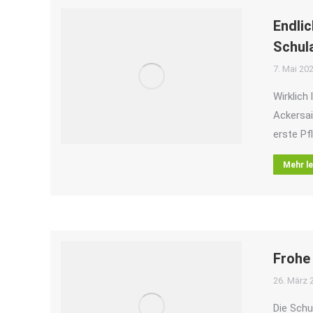
Endlic
Schul
7. Mai 20
Wirklich
Ackersai
erste P
Mehr l
Frohe
26. März 
Die Schu