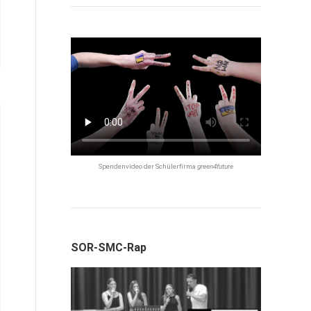
Spendenvideo der Schülerfirma
green4future
SOR-SMC-Rap