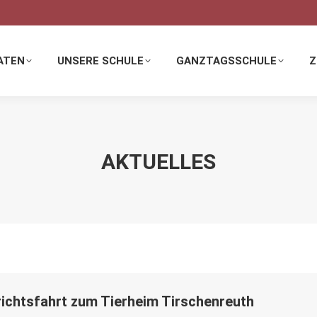
 SCHULE
GANZTAGSSCHULE
ZUSATZANGEBOTE
ATEN
UNSERE SCHULE
GANZTAGSSCHULE
Z
AKTUELLES
richtsfahrt zum Tierheim Tirschenreuth