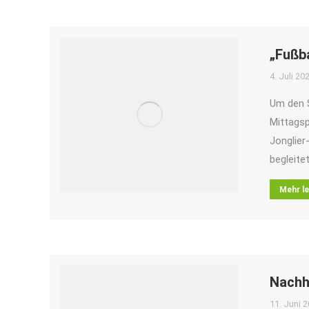
„Fußba
4. Juli 20
Um den S
Mittagsp
Jonglier-
begleite
Mehr l
Nachh
11. Juni 