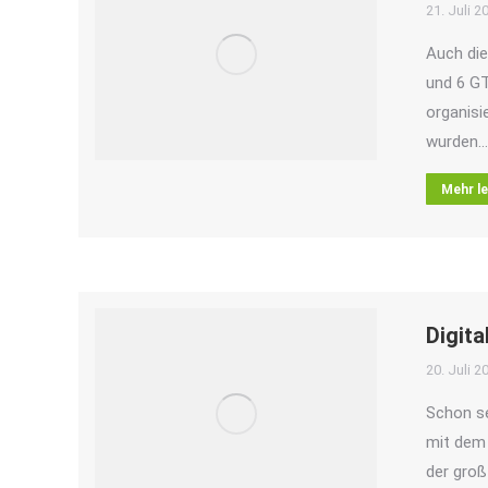
21. Juli 2
Auch die
und 6 GT
organisi
wurden…
Mehr l
Digit
20. Juli 2
Schon se
mit dem 
der groß