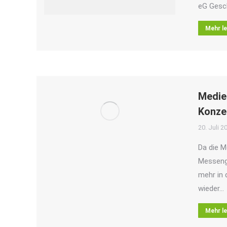
eG Gesc
Mehr l
Medie
Konze
20. Juli 2
Da die 
Messeng
mehr in 
wieder…
Mehr l