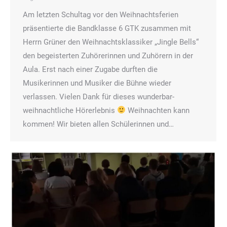
Am letzten Schultag vor den Weihnachtsferien
präsentierte die Bandklasse 6 GTK zusammen mit
Herrn Grüner den Weihnachtsklassiker „Jingle Bells“
den begeisterten Zuhörerinnen und Zuhörern in der
Aula. Erst nach einer Zugabe durften die
Musikerinnen und Musiker die Bühne wieder
verlassen. Vielen Dank für dieses wunderbar-
weihnachtliche Hörerlebnis
Weihnachten kann
kommen! Wir bieten allen Schülerinnen und…