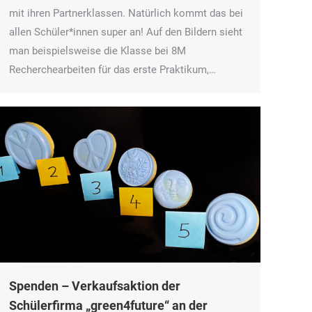
mit ihren Partnerklassen. Natürlich kommt das bei
allen Schüler*innen super an! Auf den Bildern sieht
man beispielsweise die Klasse bei 8M
Recherchearbeiten für das erste Praktikum,…
Spenden – Verkaufsaktion der
Schülerfirma „green4future“ an der