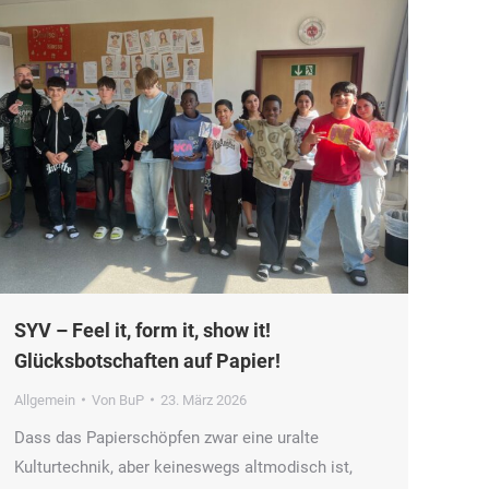
SYV – Feel it, form it, show it!
Glücksbotschaften auf Papier!
Allgemein
Von
BuP
23. März 2026
Dass das Papierschöpfen zwar eine uralte
Kulturtechnik, aber keineswegs altmodisch ist,