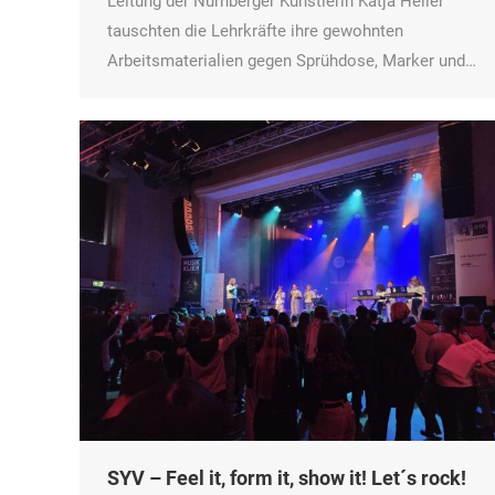
Leitung der Nürnberger Künstlerin Katja Heller
tauschten die Lehrkräfte ihre gewohnten
Arbeitsmaterialien gegen Sprühdose, Marker und…
SYV – Feel it, form it, show it! Let´s rock!