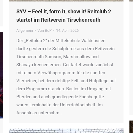
SYV – Feel it, form it, show it! Reitclub 2
startet im Reitverein Tirschenreuth
Allgemein
Von
BuP
14. April 2026
Der „Reitclub 2“ der Mittelschule Waldsassen
durfte gestern die Schulpferde aus dem Reitverein
Tirschenreuth Samson, Marshmallow und
Shanaya kennenlernen. Gestartet wurde zunächst
mit einem Verwöhnprogramm für die sanften
Vierbeiner, bei dem richtige Fell- und Hufpflege auf
dem Programm standen. Basics im Umgang mit
Pferden und auch grundlegende Fachbegriffe
waren Lerninhalte der Unterrichtseinheit. Im
Anschluss unternahm…