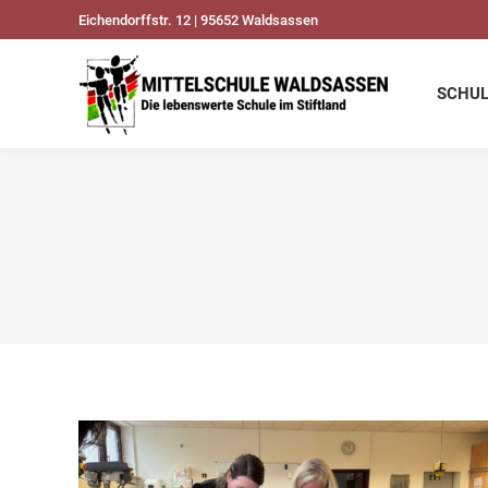
Eichendorffstr. 12 | 95652 Waldsassen
SCHULDATEN
UNSER
SCHU