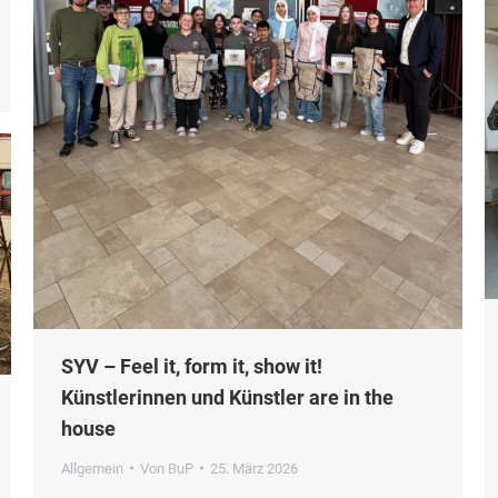
SYV – Feel it, form it, show it!
Künstlerinnen und Künstler are in the
house
Allgemein
Von
BuP
25. März 2026